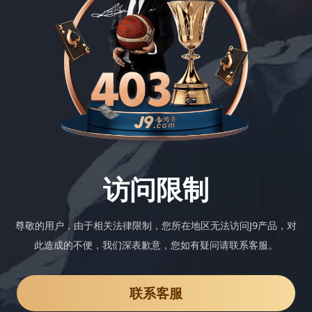
访问限制
尊敬的用户，由于相关法律限制，您所在地区无法访问J9产品，对
此造成的不便，我们深表歉意，您如有疑问请联系客服。
联系客服