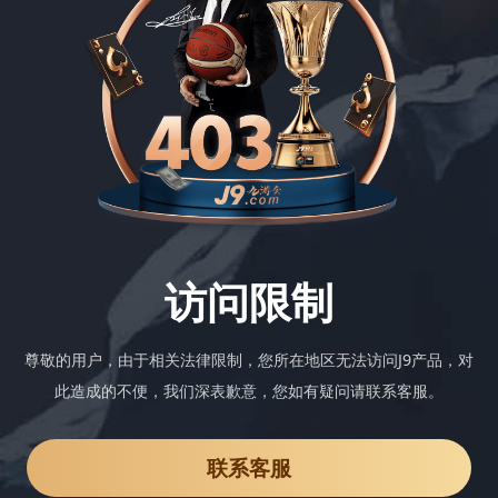
访问限制
尊敬的用户，由于相关法律限制，您所在地区无法访问J9产品，对
此造成的不便，我们深表歉意，您如有疑问请联系客服。
联系客服