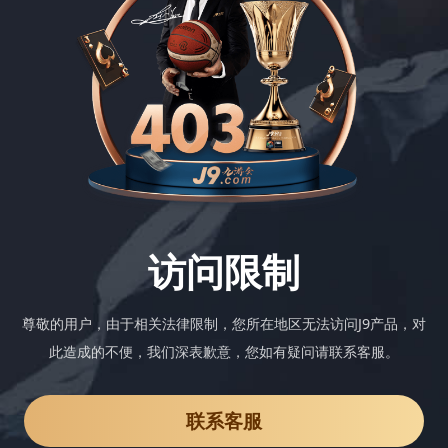
访问限制
尊敬的用户，由于相关法律限制，您所在地区无法访问J9产品，对
此造成的不便，我们深表歉意，您如有疑问请联系客服。
联系客服