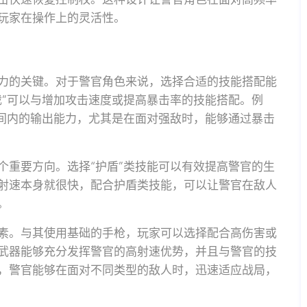
玩家在操作上的灵活性。
力的关键。对于警官角色来说，选择合适的技能搭配能
裁”可以与增加攻击速度或提高暴击率的技能搭配。例
时间内的输出能力，尤其是在面对强敌时，能够通过暴击
个重要方向。选择“护盾”类技能可以有效提高警官的生
射速本身就很快，配合护盾类技能，可以让警官在敌人
。
素。与其使用基础的手枪，玩家可以选择配合高伤害或
武器能够充分发挥警官的高射速优势，并且与警官的技
，警官能够在面对不同类型的敌人时，迅速适应战局，