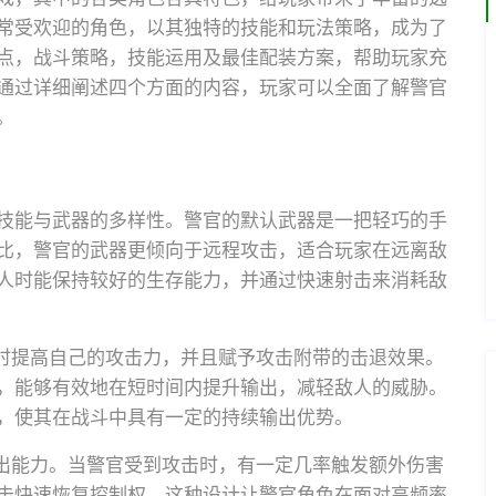
常受欢迎的角色，以其独特的技能和玩法策略，成为了
点，战斗策略，技能运用及最佳配装方案，帮助玩家充
通过详细阐述四个方面的内容，玩家可以全面了解警官
。
技能与武器的多样性。警官的默认武器是一把轻巧的手
比，警官的武器更倾向于远程攻击，适合玩家在远离敌
人时能保持较好的生存能力，并通过快速射击来消耗敌
暂时提高自己的攻击力，并且赋予攻击附带的击退效果。
，能够有效地在短时间内提升输出，减轻敌人的威胁。
，使其在战斗中具有一定的持续输出优势。
输出能力。当警官受到攻击时，有一定几率触发额外伤害
击快速恢复控制权。这种设计让警官角色在面对高频率