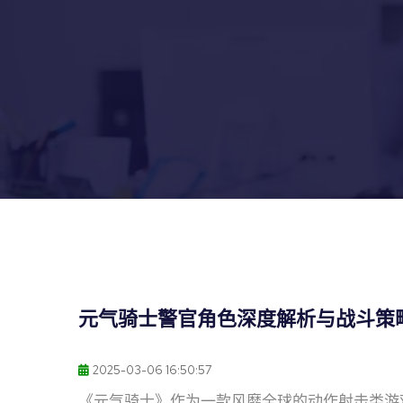
元气骑士警官角色深度解析与战斗策
2025-03-06 16:50:57
《元气骑士》作为一款风靡全球的动作射击类游