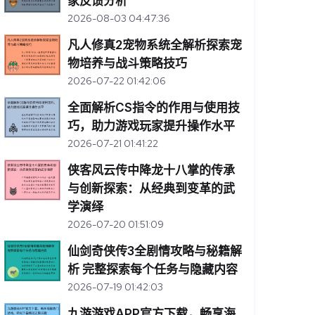
家反馈分析
2026-08-03 04:47:36
凡人修真2宠物系统全解析探索宠
物培养与战斗策略技巧
2026-07-22 01:42:06
全面解析CS指令的作用与使用技
巧，助力游戏玩家提升操作水平
2026-07-21 01:41:22
侠客风云传中降龙十八掌的传承
与创新探索：从经典到变革的武
学演绎
2026-07-20 01:51:09
仙剑奇侠传3全剧情攻略与秘籍解
析 完整探索每个任务与隐藏内容
2026-07-19 01:42:03
九游游戏APP官方下载，畅享海