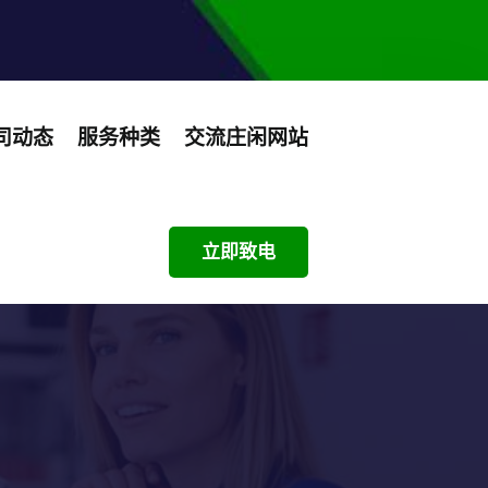
司动态
服务种类
交流庄闲网站
立即致电