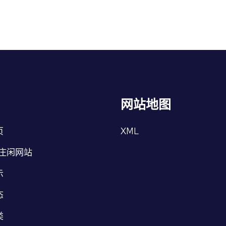
网站地图
页
XML
G庄闲网站
示
态
类