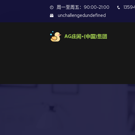
周一至周五：90:00-21:00
1359
unchallengedundefined