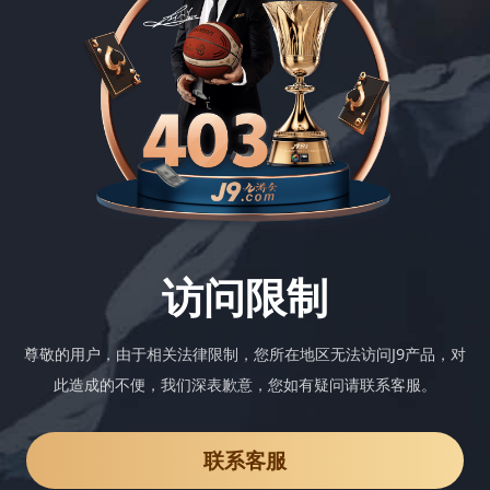
访问限制
尊敬的用户，由于相关法律限制，您所在地区无法访问J9产品，对
此造成的不便，我们深表歉意，您如有疑问请联系客服。
联系客服