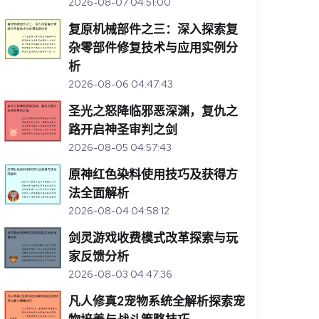
2026-08-07 04:51:00
复原机械部件之三：深入探索复
杂零部件修复技术与应用实例分
析
2026-08-06 04:47:43
圣光之怒降临邪恶深渊，复仇之
路开启神圣审判之剑
2026-08-05 04:57:43
原神红色染料使用技巧及获得方
法全面解析
2026-08-04 04:58:12
剑灵游戏收费模式改革探索与玩
家反馈分析
2026-08-03 04:47:36
凡人修真2宠物系统全解析探索宠