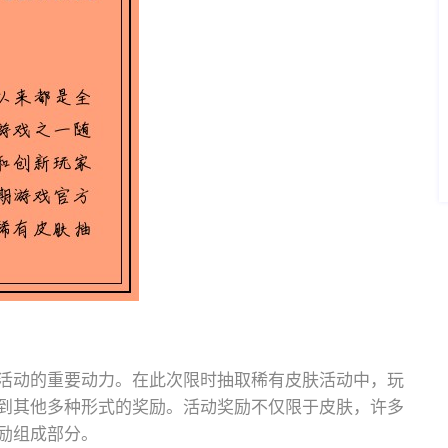
活动的重要动力。在此次限时抽取稀有皮肤活动中，玩
到其他多种形式的奖励。活动奖励不仅限于皮肤，许多
励组成部分。