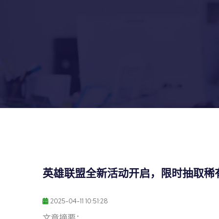
英雄联盟全新活动开启，限时抽取稀
2025-04-11 10:51:28
文章摘要：