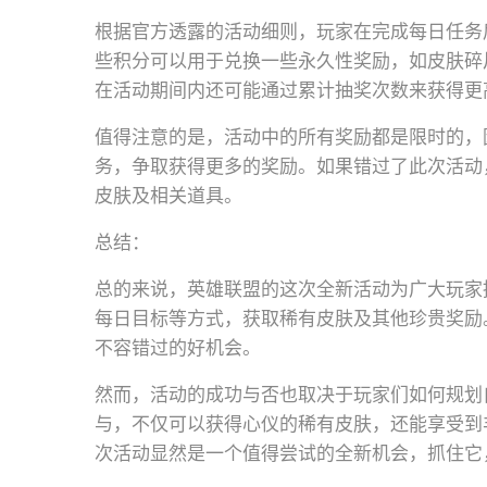
根据官方透露的活动细则，玩家在完成每日任务
些积分可以用于兑换一些永久性奖励，如皮肤碎
在活动期间内还可能通过累计抽奖次数来获得更
值得注意的是，活动中的所有奖励都是限时的，
务，争取获得更多的奖励。如果错过了此次活动
皮肤及相关道具。
总结：
总的来说，英雄联盟的这次全新活动为广大玩家
每日目标等方式，获取稀有皮肤及其他珍贵奖励
不容错过的好机会。
然而，活动的成功与否也取决于玩家们如何规划
与，不仅可以获得心仪的稀有皮肤，还能享受到
次活动显然是一个值得尝试的全新机会，抓住它