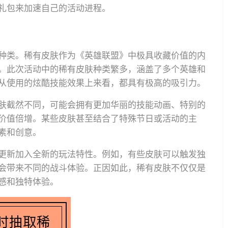
礼包来加速自己的活动进程。
种类。稀有皮肤作为《英雄联盟》中极具收藏价值的内
。此次活动中的稀有皮肤种类繁多，涵盖了多个英雄和
从使用的炫酷技能效果上来看，都具有极高的吸引力。
肤截然不同，可能会拥有更加华丽的技能动画、特别的
价值倍增。某些皮肤甚至结合了特殊节日或活动的主
素和创意。
更新加入全新的玩法特性。例如，有些皮肤可以触发独
会带来不同的战斗体验。正因如此，稀有皮肤不仅仅是
感和独特体验。