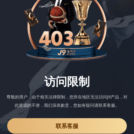
访问限制
尊敬的用户，由于相关法律限制，您所在地区无法访问J9产品，对
此造成的不便，我们深表歉意，您如有疑问请联系客服。
联系客服